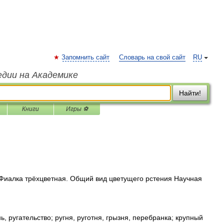
Запомнить сайт
Словарь на свой сайт
RU
едии на Академике
Найти!
Книги
Игры ⚽
Фиалка трёхцветная. Общий вид цветущего рстения Научная
, ругательство; ругня, руготня, грызня, перебранка; крупный