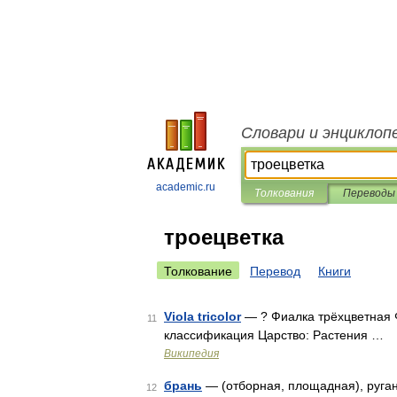
Словари и энциклоп
academic.ru
Толкования
Переводы
троецветка
Толкование
Перевод
Книги
Viola tricolor
— ? Фиалка трёхцветная 
11
классификация Царство: Растения …
Википедия
брань
— (отборная, площадная), ругань
12