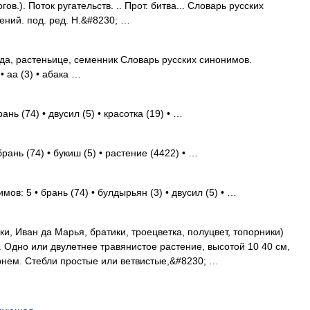
ов.). Поток ругательств. .. Прот. битва... Словарь русских
ний. под. ред. Н.&#8230; …
да, растеньице, семенник Словарь русских синонимов.
• аа (3) • абака …
нь (74) • двусил (5) • красотка (19) • …
рань (74) • букиш (5) • растение (4422) • …
мов: 5 • брань (74) • булдырьян (3) • двусил (5) • …
и, Иван да Марья, братики, троецветка, полуцвет, топорники)
е. Одно или двулетнее травянистое растение, высотой 10 40 см,
рнем. Стебли простые или ветвистые,&#8230; …