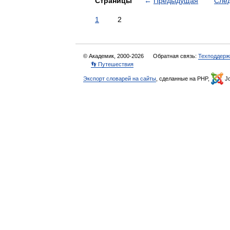
Страницы
←
Предыдущая
Сле
1
2
© Академик, 2000-2026
Обратная связь:
Техподдерж
👣 Путешествия
Экспорт словарей на сайты
, сделанные на PHP,
Jo