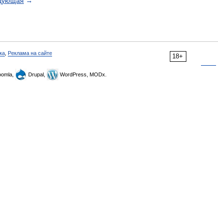
дующая
→
ка
,
Реклама на сайте
18+
omla,
Drupal,
WordPress, MODx.