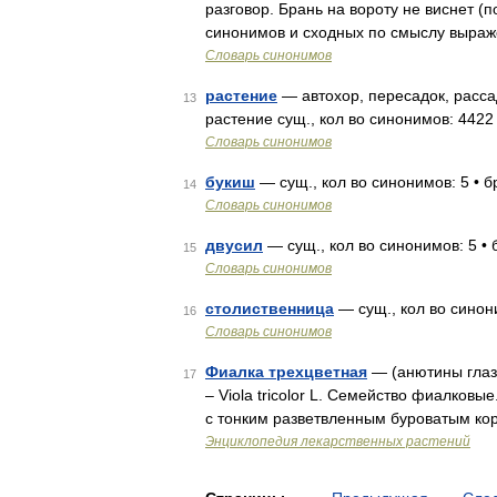
разговор. Брань на вороту не виснет (пог
синонимов и сходных по смыслу выраже
Словарь синонимов
растение
— автохор, пересадок, расса
13
растение сущ., кол во синонимов: 4422 
Словарь синонимов
букиш
— сущ., кол во синонимов: 5 • бра
14
Словарь синонимов
двусил
— сущ., кол во синонимов: 5 • б
15
Словарь синонимов
столиственница
— сущ., кол во синони
16
Словарь синонимов
Фиалка трехцветная
— (анютины глазк
17
– Viola tricolor L. Семейство фиалковы
с тонким разветвленным буроватым ко
Энциклопедия лекарственных растений